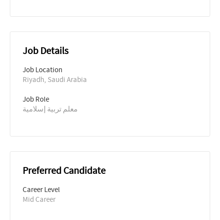
Job Details
Job Location
Riyadh, Saudi Arabia
Job Role
معلم تربية إسلامية
Preferred Candidate
Career Level
Mid Career