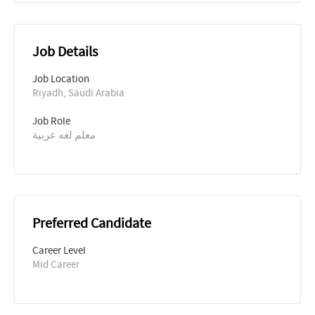
Job Details
Job Location
Riyadh, Saudi Arabia
Job Role
معلم لغه عربية
Preferred Candidate
Career Level
Mid Career